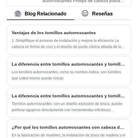
autorroscantes Phillips de cabeza plana
precios económicos y buena calidad. , es
de acero inoxidable DIN7981, que
un proveedor de calidad.
incluyen acero al carbono y acero
Blog Relacionado
Reseñas
inoxidable. Gran fuerza técnica, productos
de alta calidad y bajo costo y servicio
posventa de marketing de primera clase,
Ventajas de los tornillos autorroscantes
es su mejor opción.
1. Simplifique el proceso de instalación y mejore la eficiencia La
cabeza en forma de cruz y el diseño de punta cónica afilada de los
tornillos autorroscantes les permiten penetrar rápidamente y fijarse
firmemente en diversas superficies de objetos.
La diferencia entre tornillos autorroscantes y tornillos normales.
Los tornillos autorroscantes, como su nombre indica, son tornillos
que usted mismo puede roscar.
La diferencia entre tornillos autorroscantes y tornillos comunes
Tornillos autorroscantes: con un diseño exclusivo de broca, puede
perforar agujeros directamente con herramientas eléctricas
especiales y completar el trabajo de fijación al mismo tiempo. Todo
el proceso es simple y eficiente.
¿Por qué los tornillos autorroscantes con cabeza de armadura modificada son el elemento de fijación preferido para aplicaciones de muebles y carpintería?
En la fabricación de muebles, la instalación de pisos de madera y el