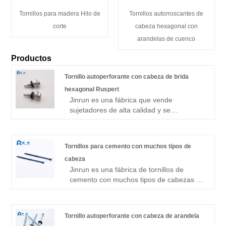
Tornillos para madera Hilo de
Tornillos autorroscantes de
corte
cabeza hexagonal con
arandelas de cuenco
Productos
Tornillo autoperforante con cabeza de brida
hexagonal Ruspert
Jinrun es una fábrica que vende
sujetadores de alta calidad y se
especializa en la producción de tornillos
autoperforantes con cabeza de brida
hexagonal ruspert. Siempre nos
Tornillos para cemento con muchos tipos de
adherimos a la calidad como innovación y
cabeza
progreso central, centrados en el cliente y
Jinrun es una fábrica de tornillos de
continuos, para brindarles a los clientes
cemento con muchos tipos de cabezas en
mejores productos y servicios.
China, la fábrica produce principalmente
tornillos de perforación, tornillos
autorroscantes, tornillos para
Tornillo autoperforante con cabeza de arandela
aglomerado, tornillos no estándar, etc., es