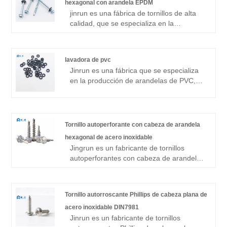
hexagonal con arandela EPDM
un proveedor de gran calidad.
jinrun es una fábrica de tornillos de alta
calidad, que se especializa en la
producción de tornillos autoperforantes
con cabeza de arandela hexagonal y
arandela EPDM, que se pueden utilizar en
lavadora de pvc
la fabricación de automóviles, ensamblaje
Jinrun es una fábrica que se especializa
de equipos electrónicos y otros campos.
en la producción de arandelas de PVC,
puede producir juntas de PVC estándar y
no estándar, el material utilizado en el
producto es bueno, tiene un precio
económico y es un proveedor integral de
Tornillo autoperforante con cabeza de arandela
sujetadores.
hexagonal de acero inoxidable
Jingrun es un fabricante de tornillos
autoperforantes con cabeza de arandela
hexagonal de acero inoxidable con una
fábrica física. Los principales mercados
de exportación son América del Sur,
Tornillo autorroscante Phillips de cabeza plana de
América del Norte, Europa, Sudeste
acero inoxidable DIN7981
Asiático, etc. Una amplia gama de
Jinrun es un fabricante de tornillos
productos, especificaciones completas,